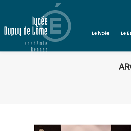
Le lycée
Le B
AR