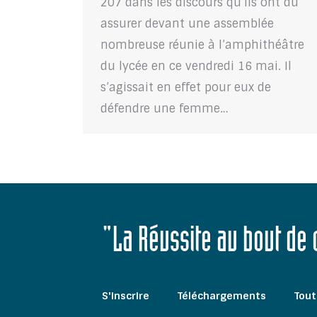
207 dans les discours qu’ils ont dû
assurer devant une assemblée
nombreuse réunie à l’amphithéâtre
du lycée en ce vendredi 16 mai. Il
s’agissait en effet pour eux de
défendre une femme…
"La Réussite au bout de
S'inscrire
Téléchargements
Tout