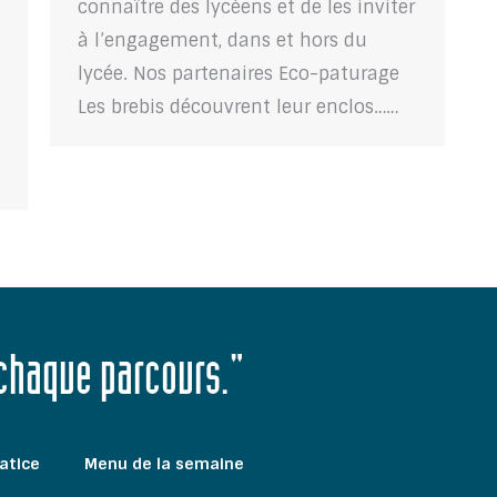
connaître des lycéens et de les inviter
à l’engagement, dans et hors du
lycée. Nos partenaires Eco-paturage
Les brebis découvrent leur enclos……
 chaque parcours."
atice
Menu de la semaine