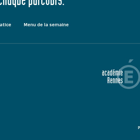
 chaque parcours."
atice
Menu de la semaine
P