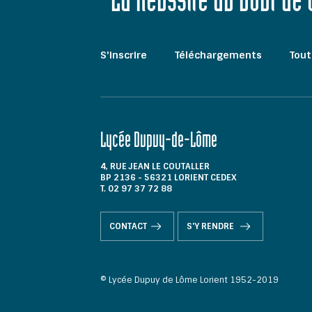
"La Réussite au bout de
S'inscrire
Téléchargements
Tout
Lycée Dupuy-de-Lôme
4, RUE JEAN LE COUTALLER
BP 2136 - 56321 LORIENT CEDEX
T. 02 97 37 72 88
CONTACT
S'Y RENDRE
© Lycée Dupuy de Lôme Lorient 1952-2019