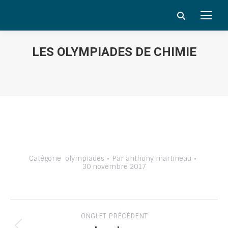
Search:
LES OLYMPIADES DE CHIMIE
Vous êtes ici :
Catégorie
olympiades
Par
anthony martineau
30 novembre 2017
Navigation
ONGLET PRÉCÉDENT