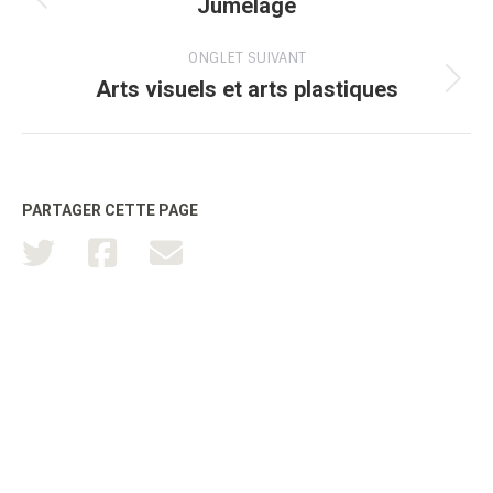
de
Jumelage
Onglet
précédent
commentaire
ONGLET SUIVANT
Arts visuels et arts plastiques
Onglet
suivant
PARTAGER CETTE PAGE
TOUTATICE