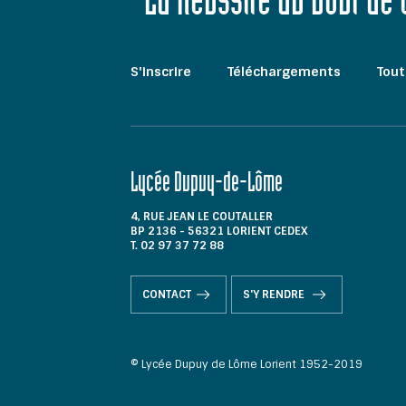
"La Réussite au bout de
S'inscrire
Téléchargements
Tout
Lycée Dupuy-de-Lôme
4, RUE JEAN LE COUTALLER
BP 2136 - 56321 LORIENT CEDEX
T. 02 97 37 72 88
CONTACT
S'Y RENDRE
© Lycée Dupuy de Lôme Lorient 1952-2019