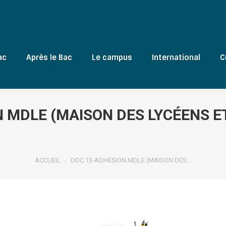
ac
Après le Bac
Le campus
International
C
 MDLE (MAISON DES LYCÉENS E
Vous êtes ici :
ACCUEIL
DOC 13-ADHÉSION MDLE (MAISON DES…