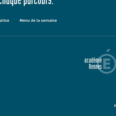
 chaque parcours."
atice
Menu de la semaine
P