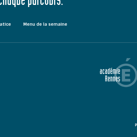
 chaque parcours."
atice
Menu de la semaine
P