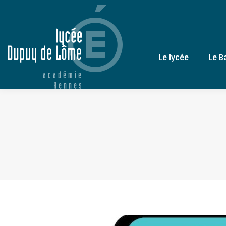
Le lycée
Le B