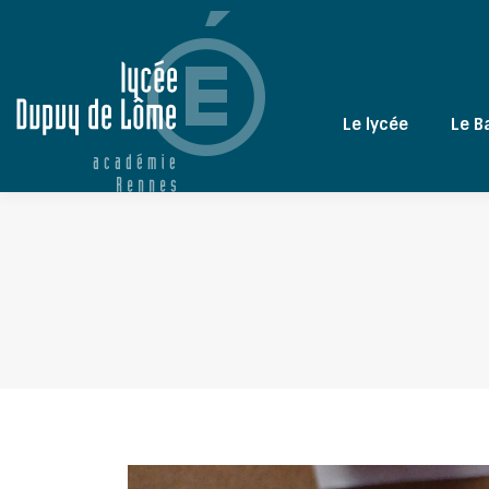
Le lycée
Le B