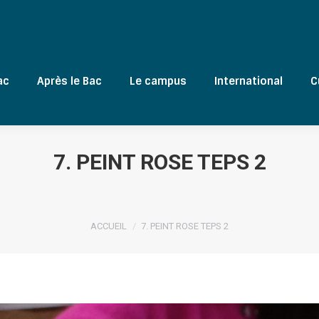
ac
Après le Bac
Le campus
International
C
7. PEINT ROSE TEPS 2
Vous êtes ici :
ACCUEIL
7. PEINT ROSE TEPS 2