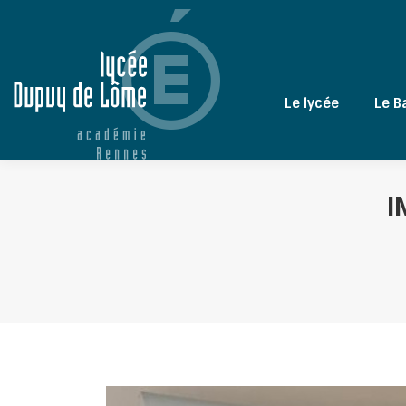
Le lycée
Le B
I