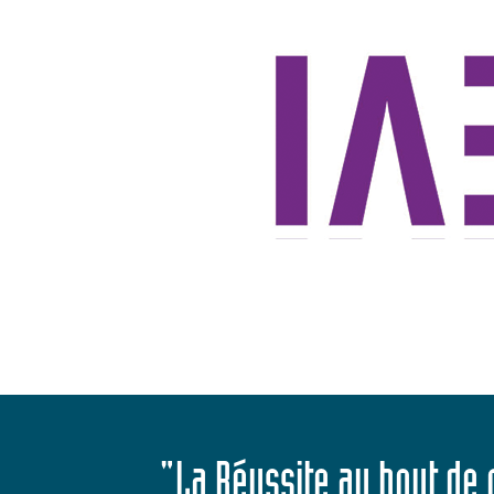
"La Réussite au bout de