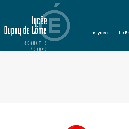
Le lycée
Le B