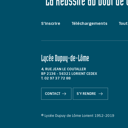
"La Réussite au bout de
S'inscrire
Téléchargements
Tout
Lycée Dupuy-de-Lôme
4, RUE JEAN LE COUTALLER
BP 2136 - 56321 LORIENT CEDEX
T. 02 97 37 72 88
CONTACT
S'Y RENDRE
© Lycée Dupuy de Lôme Lorient 1952-2019