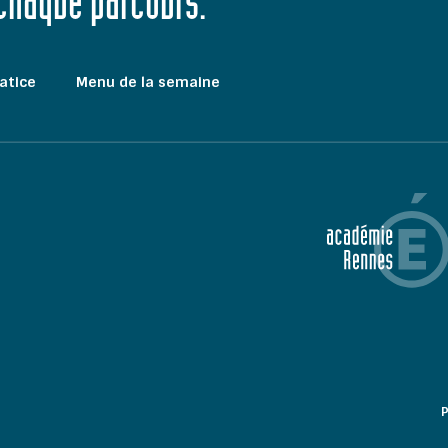
 chaque parcours."
atice
Menu de la semaine
P