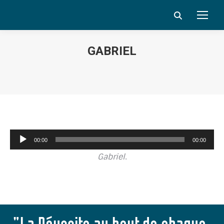
Search:
GABRIEL
Vous êtes ici :
Lecteur
00:00
00:00
audio
Gabriel
.