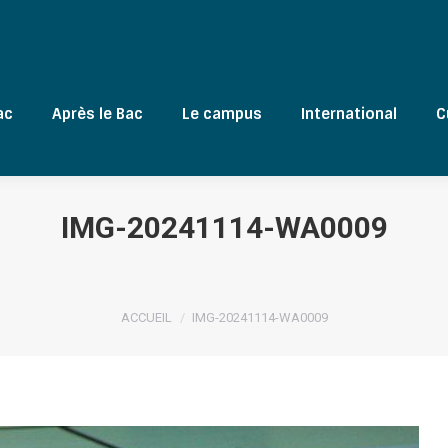
ac
Après le Bac
Le campus
International
C
IMG-20241114-WA0009
Vous êtes ici :
ACCUEIL
IMG-20241114-WA0009