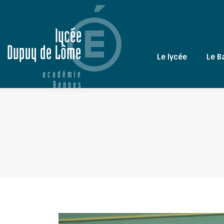
Le lycée
Le B