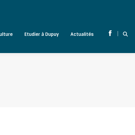
|
ulture
Etudier à Dupuy
Actualités
Sear
Facebook
page
opens
in
new
window