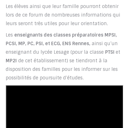
Les élèves ainsi que leur famille pourront obtenir
lors de ce forum de nombreuses informations qui
leurs seront très utiles pour leur orientation.
Les
enseignants des classes préparatoires MPSI,
PCSI, MP, PC, PSI, et ECG, ENS Rennes,
ainsi qu’un
enseignant du lycée Lesage (pour la classe
PTSI
et
MP2I
de cet établissement) se tiendront à la
disposition des familles pour les informer sur les
possibilités de poursuite d’études.