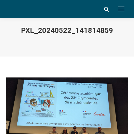
Search:
PXL_20240522_141814859
Vous êtes ici :