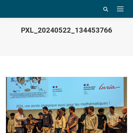
Search:
PXL_20240522_134453766
Vous êtes ici :