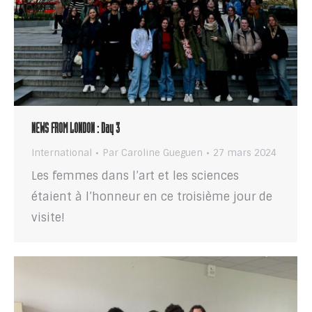
NEWS FROM LONDON : Day 3
International
Par
Caroline Gueguen
27 mars 2024
Les femmes dans l’art et les sciences
étaient à l’honneur en ce troisième jour de
visite!