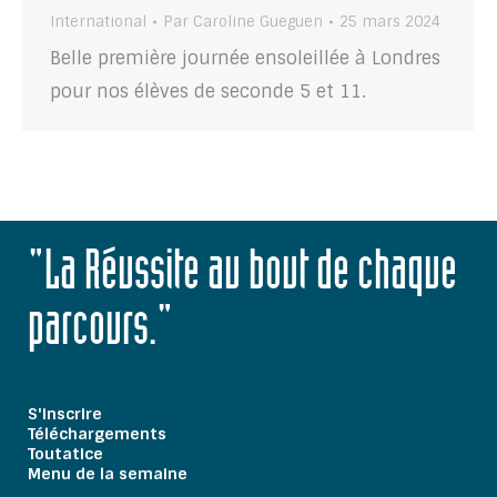
International
Par
Caroline Gueguen
25 mars 2024
Belle première journée ensoleillée à Londres
pour nos élèves de seconde 5 et 11.
"La Réussite au bout de chaque
parcours."
S'inscrire
Téléchargements
Toutatice
Menu de la semaine