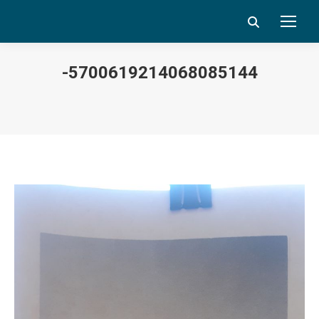
Search:
-5700619214068085144
Vous êtes ici :