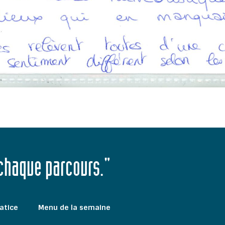
 chaque parcours."
atice
Menu de la semaine