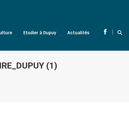
|
ulture
Etudier à Dupuy
Actualités
Sear
Facebook
page
opens
in
RE_DUPUY (1)
new
window