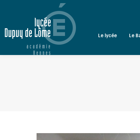
Le lycée
Le B