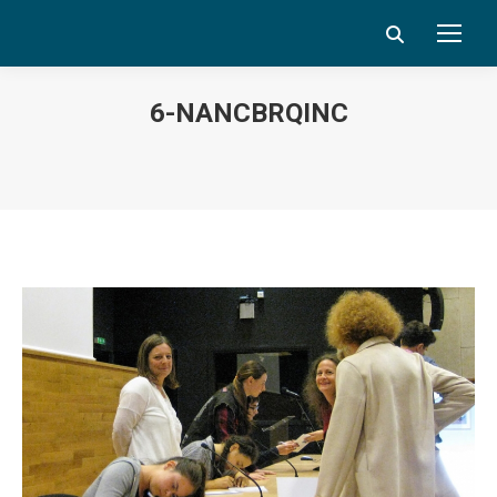
Search:
6-NANCBRQINC
Vous êtes ici :