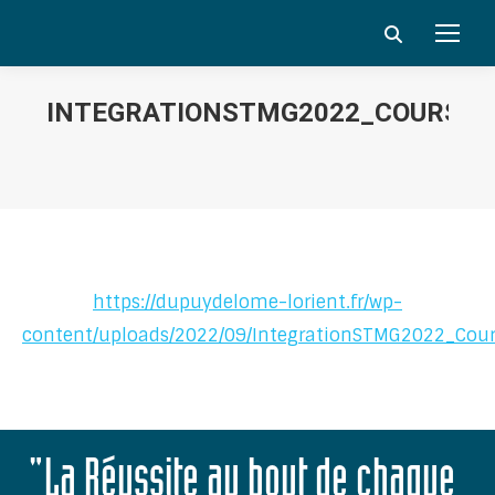
Search:
INTEGRATIONSTMG2022_COURSE
Vous êtes ici :
https://dupuydelome-lorient.fr/wp-
content/uploads/2022/09/IntegrationSTMG2022_Cou
"La Réussite au bout de chaque