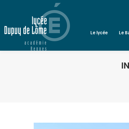
Le lycée
Le B
I