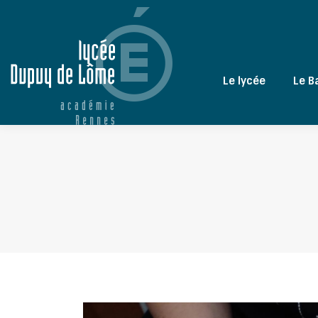
Le lycée
Le B