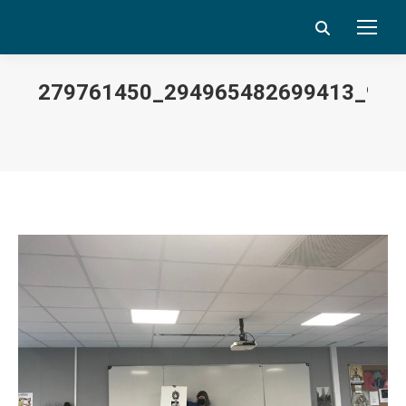
Search:
279761450_294965482699413_90
Vous êtes ici :