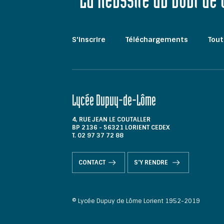
"La Réussite au bout de
S'inscrire
Téléchargements
Tout
Lycée Dupuy-de-Lôme
4, RUE JEAN LE COUTALLER
BP 2136 - 56321 LORIENT CEDEX
T. 02 97 37 72 88
CONTACT
S'Y RENDRE
© Lycée Dupuy de Lôme Lorient 1952-2019