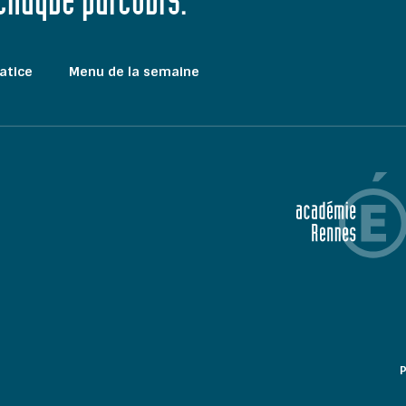
 chaque parcours."
atice
Menu de la semaine
P