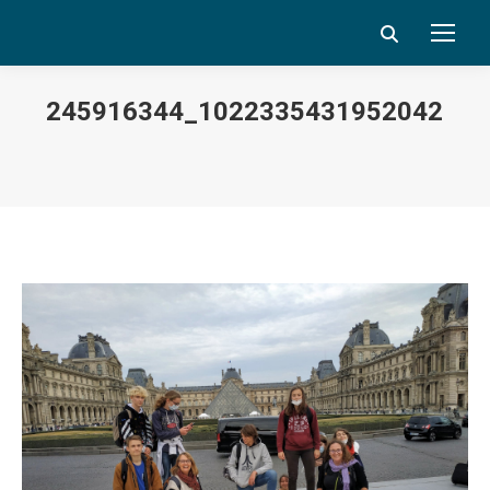
Search:
245916344_10223354319520425_
Vous êtes ici :