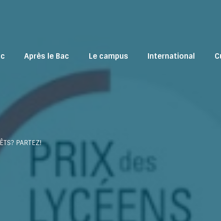
ac
Après le Bac
Le campus
International
C
ÊTS? PARTEZ!