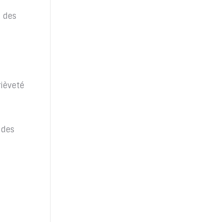
 des
rièveté
 des