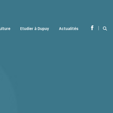
|
ulture
Etudier à Dupuy
Actualités
Sear
Facebook
page
opens
in
new
window