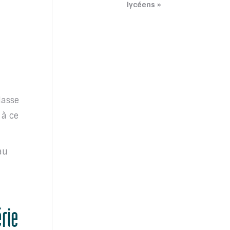
lycéens »
TOUTATICE
CPGE
lasse
 à ce
CONTACTEZ-NOUS
au
érie