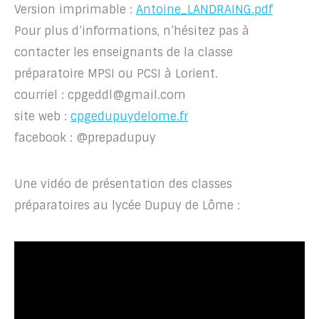
Version imprimable :
Antoine_LANDRAING.pdf
Pour plus d’informations, n’hésitez pas à
contacter les enseignants de la classe
préparatoire MPSI ou PCSI à Lorient.
courriel : cpgeddl@gmail.com
site web :
cpgedupuydelome.fr
facebook : @prepadupuy
Une vidéo de présentation des classes
préparatoires au lycée Dupuy de Lôme :