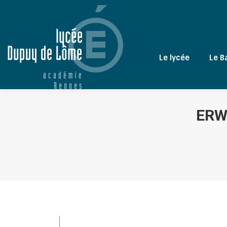
Le lycée
Le B
ERW