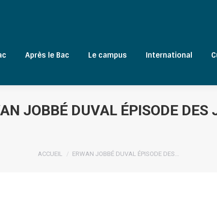
ac
Après le Bac
Le campus
International
C
AN JOBBÉ DUVAL ÉPISODE DES 
Vous êtes ici :
ACCUEIL
ERWAN JOBBÉ DUVAL ÉPISODE DES…