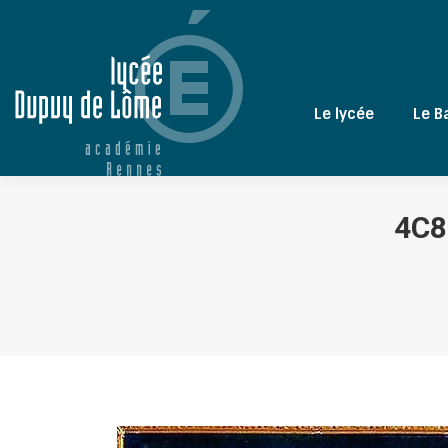
Le lycée
Le B
4C8