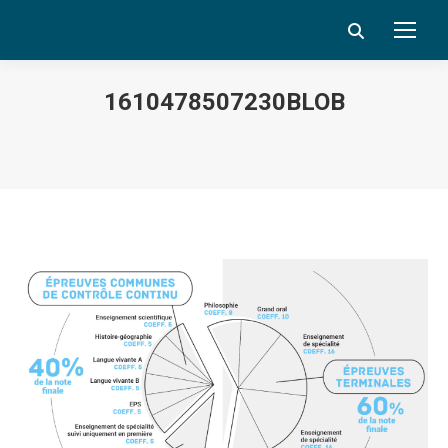
Search:
1610478507230BLOB
Vous êtes ici :