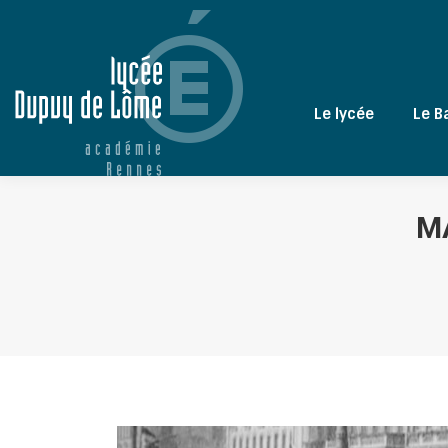
Le lycée
Le B
M