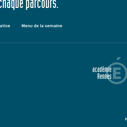
 chaque parcours."
atice
Menu de la semaine
P