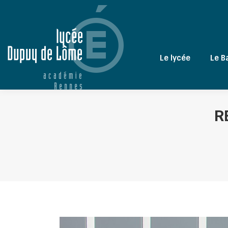
Le lycée
Le B
R