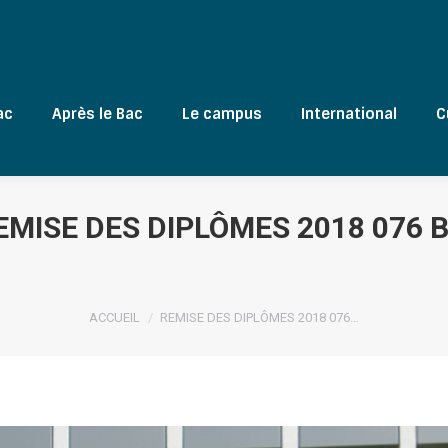
ac
Après le Bac
Le campus
International
C
EMISE DES DIPLÔMES 2018 076 B
Vous êtes ici :
ACCUEIL
REMISE DES DIPLÔMES 2018 076…