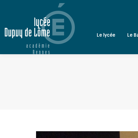
Le lycée
Le B