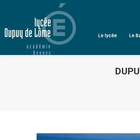
Le lycée
Le B
DUPU