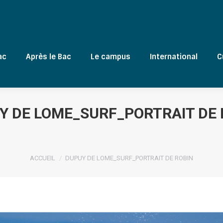
ac
Après le Bac
Le campus
International
C
Y DE LOME_SURF_PORTRAIT DE 
Vous êtes ici :
ACCUEIL
DUPUY DE LOME_SURF_PORTRAIT DE ROBIN